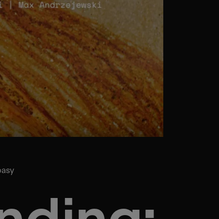
basy
nding: