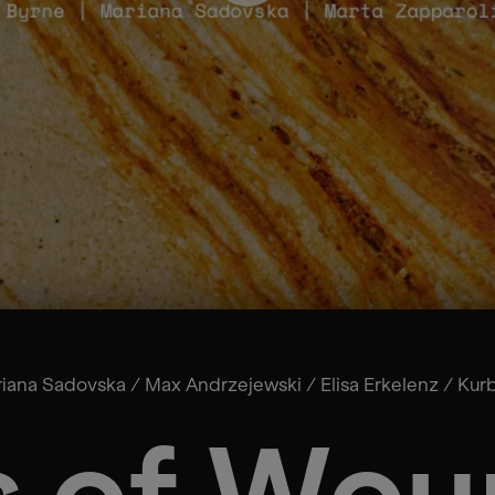
iana Sadovska
/
Max Andrzejewski
/
Elisa Erkelenz
/
Kur
 of Wou