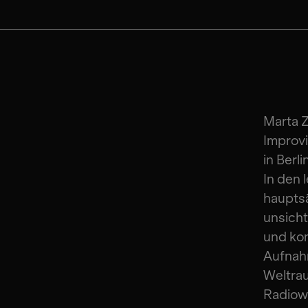
Marta Z
Improvi
in Berli
In den 
hauptsä
unsicht
und kon
Aufnah
Weltrau
Radiowe