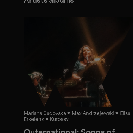
Artists albums
Mariana Sadovska
Max Andrzejewski
Elisa
Erkelenz
Kurbasy
Outernational: Songs of