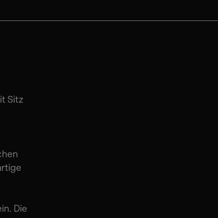
t Sitz
schen
artige
in. Die