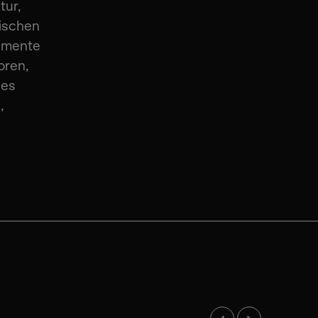
tur,
ischen
rumente
oren,
des
,