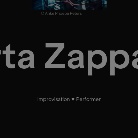
© Anke Phoebe Peters
ta Zappa
Improvisation
Performer