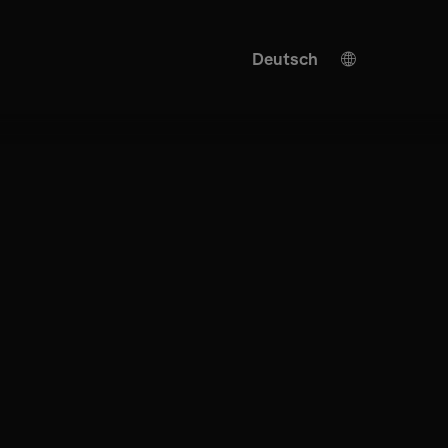
Deutsch
English
KI Übersetzung
Turkish
Spanish
Italian
French
Ukrainian
Chinese
Japanese