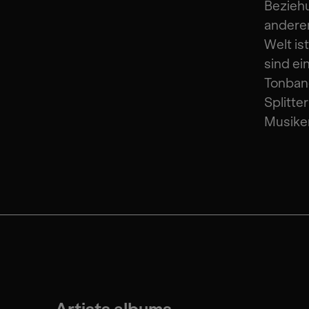
Beziehu
andere
Welt is
sind ei
Tonband
Splitte
Musike