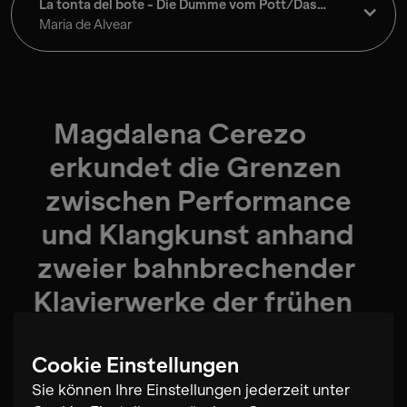
La tonta del bote - Die Dumme vom Pott/Das
Weiblich Göttliche
Maria de Alvear
Magdalena Cerezo
erkundet die Grenzen
zwischen Performance
und Klangkunst anhand
zweier bahnbrechender
Klavierwerke der frühen
1990er Jahre, die ihr
außergewöhnliche
Cookie Einstellungen
Sie können Ihre Einstellungen jederzeit unter
Freiheiten in der