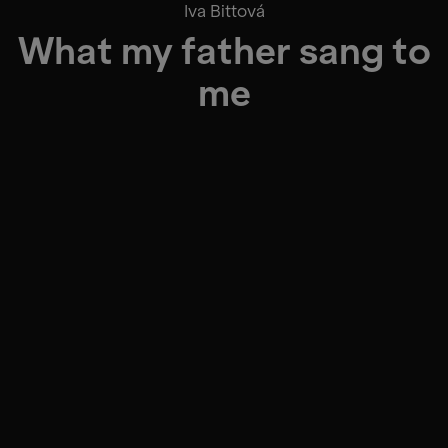
Iva Bittová
What my father sang to
me