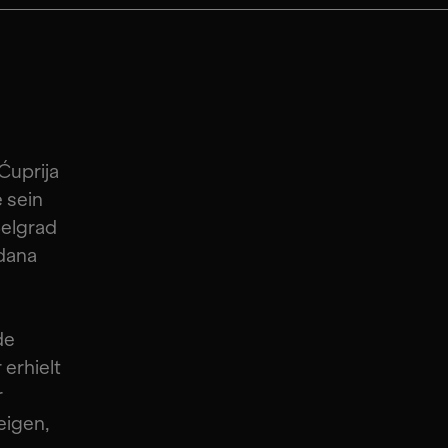
Ćuprija
e sein
Belgrad
rdana
de
 erhielt
r
eigen,