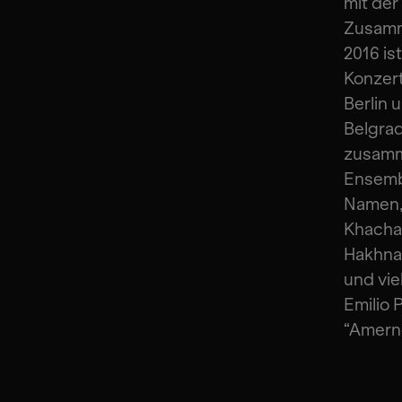
mit der
Zusamm
2016 is
Konzert
Berlin 
Belgra
zusamm
Ensemb
Namen, 
Khachat
Hakhnaz
und vie
Emilio 
“Amern