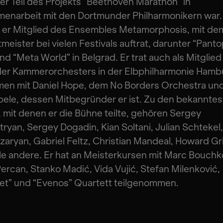
 er Teil des Projekts “Beethoven Marathon” in
enarbeit mit den Dortmunder Philharmonikern war. 
t er Mitglied des Ensembles Metamorphosis, mit dem
meister bei vielen Festivals auftrat, darunter “Pantop
und “Meta World” in Belgrad. Er trat auch als Mitglie
der Kammerorchesters in der Elbphilharmonie Hambu
en mit Daniel Hope, dem No Borders Orchestra un
ele, dessen Mitbegründer er ist. Zu den bekannte
mit denen er die Bühne teilte, gehören Sergey
ryan, Sergey Dogadin, Kian Soltani, Julian Schtekel
aryan, Gabriel Feltz, Christian Mandeal, Howard Gri
le andere. Er hat an Meisterkursen mit Marc Bouchk
Percan, Stanko Madić, Vida Vujić, Stefan Milenković,
et” und “Evenos” Quartett teilgenommen.