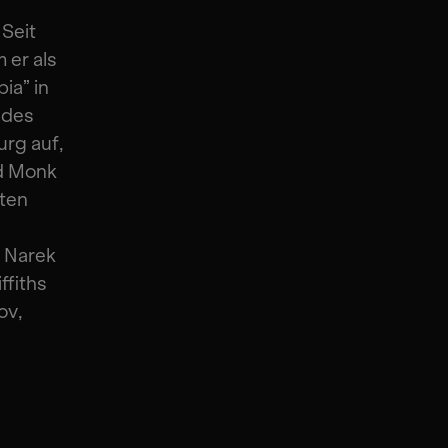
Seit
 er als
ia” in
d des
rg auf,
d Monk
sten
, Narek
ffiths
ov,