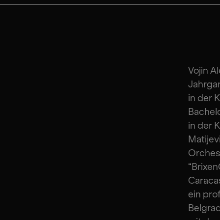
Vojin A
Jahrgan
in der 
Bachelo
in der 
Matijev
Orchest
“Brixen
Caracas
ein pro
Belgrad