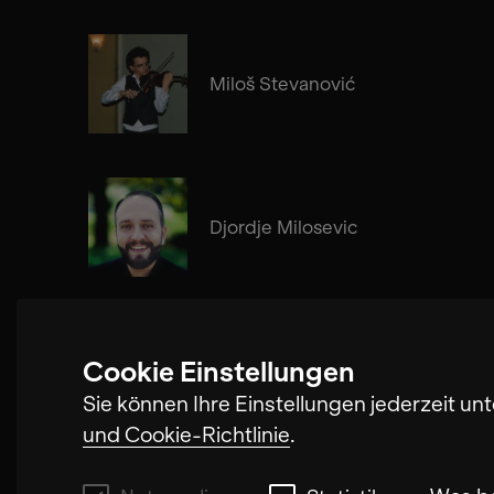
Miloš Stevanović
Djordje Milosevic
Cookie Einstellungen
Nikola Buljančević
Sie können Ihre Einstellungen jederzeit un
und Cookie-Richtlinie
.