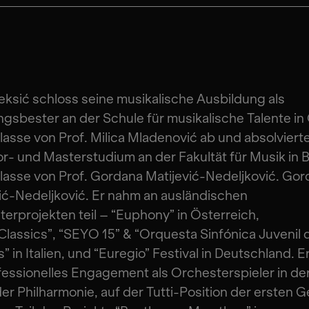
leksić schloss seine musikalische Ausbildung als
gsbester an der Schule für musikalische Talente in 
Klasse von Prof. Milica Mladenović ab und absolviert
r- und Masterstudium an der Fakultät für Musik in 
Klasse von Prof. Gordana Matijević-Nedeljković. Go
ić-Nedeljković. Er nahm an ausländischen
erprojekten teil – “Euphony” in Österreich,
Classics”, “SEYO 15” & “Orquesta Sinfónica Juvenil 
” in Italien, und “Euregio” Festival in Deutschland. Er
fessionelles Engagement als Orchesterspieler in de
er Philharmonie, auf der Tutti-Position der ersten G