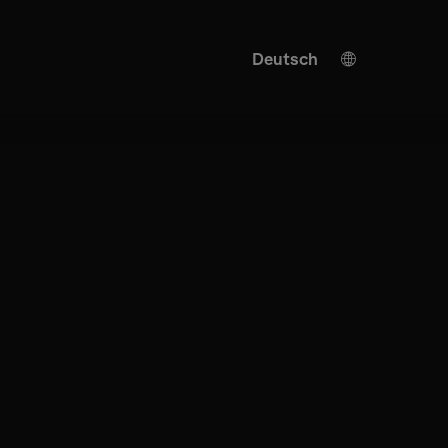
Deutsch
English
KI Übersetzung
Turkish
Spanish
Chinese
Japanese
Ukrainian
Italian
French