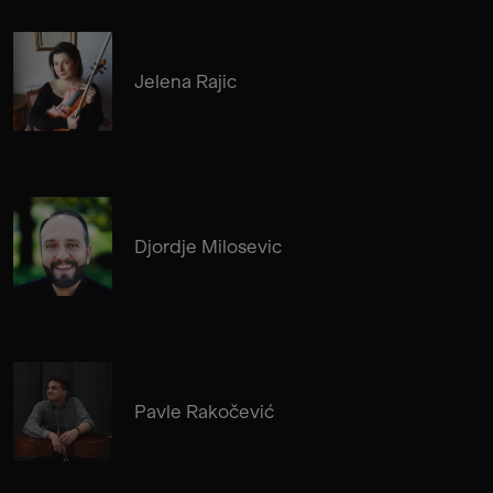
Jelena Rajic
Djordje Milosevic
Pavle Rakočević