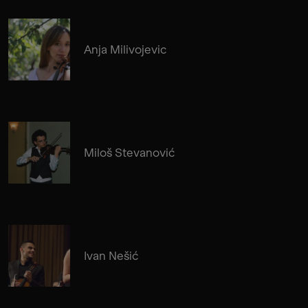
Anja Milivojevic
Miloš Stevanović
Ivan Nešić