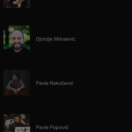
Djordje Milosevic
Pavle Rakočević
Pavle Popović