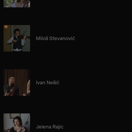
Miloš Stevanović
Ivan Nešić
Jelena Rajic