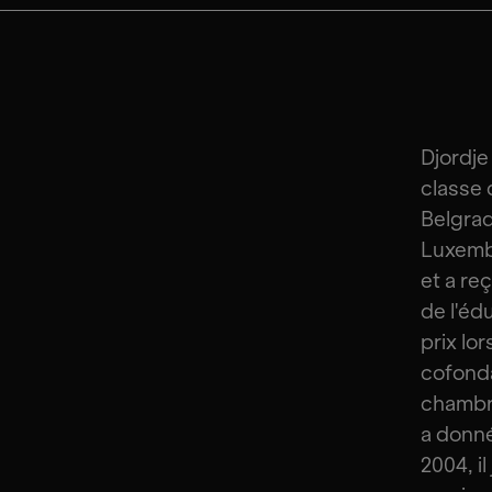
Djordje
classe 
Belgrad
Luxembo
et a re
de l'éd
prix lo
cofond
chambre
a donné
2004, i