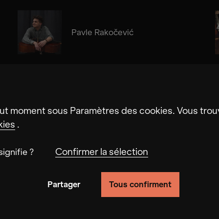
Pavle Rakočević
Alma Su Baute
ut moment sous Paramètres des cookies. Vous trouv
kies
.
Confirmer la sélection
ignifie ?
Partager
Tous confirment
fonctionnalité du site en suivant le comportement de