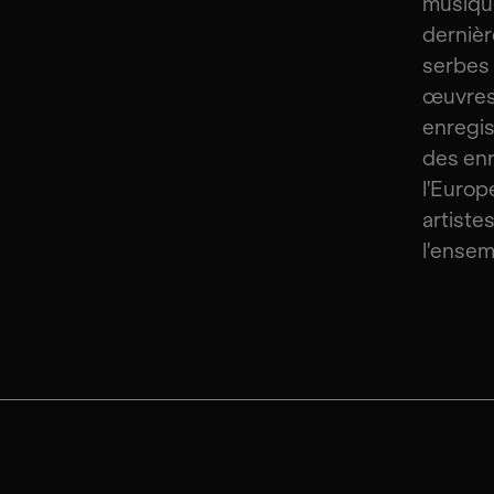
musiqu
dernièr
serbes 
œuvres 
enregis
des enr
l'Europ
artiste
l'ense