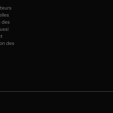
s
iteurs
lles
é des
aussi
et
ion des