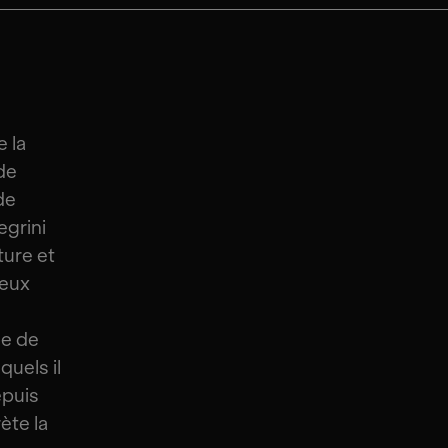
e la
de
de
egrini
ture et
reux
ue de
quels il
epuis
ète la