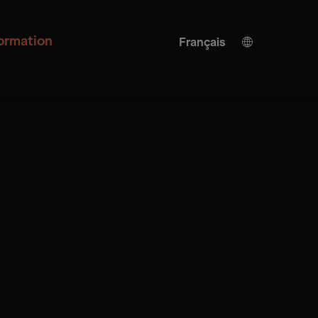
formation
Français
Allemand
Anglais
Traduction de l'IA
Turkish
Espagnol
Chinois
Japonais
Ukrainien
Italienne