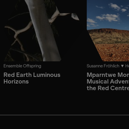
Ensemble Offspring
Susanne Fröhlich
Ho
Red Earth Luminous
Mparntwe Mom
Horizons
Musical Advent
the Red Centr