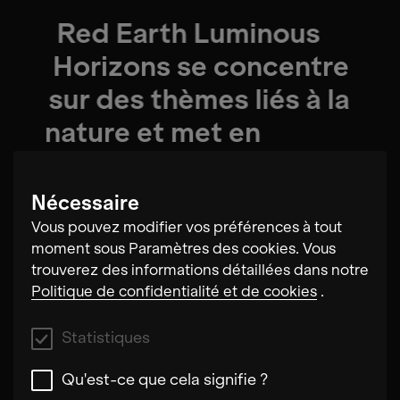
Red Earth Luminous
Horizons se concentre
sur des thèmes liés à la
nature et met en
lumière des concepts
universels à travers le
Nécessaire
langage commun de la
Vous pouvez modifier vos préférences à tout
moment sous Paramètres des cookies. Vous
musique de chambre
trouverez des informations détaillées dans notre
instrumentale des
Politique de confidentialité et de cookies
.
Premières Nations et
Statistiques
des compositions
Qu'est-ce que cela signifie ?
occidentales.