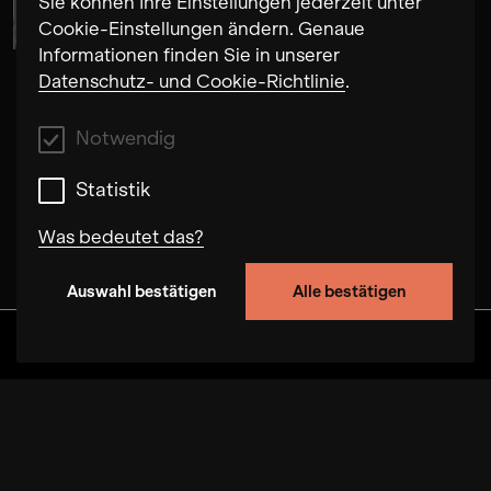
Sie können Ihre Einstellungen jederzeit unter
Cookie-Einstellungen ändern. Genaue
Informationen finden Sie in unserer
Datenschutz- und Cookie-Richtlinie
.
Notwendig
Statistik
Was bedeutet das?
Auswahl bestätigen
Alle bestätigen
Notwendig
Mit diesen Cookies können wir durch Tracken
Discover
Alben
Artists
Videos
von Nutzerverhalten auf dieser Website die
Funktionalität der Seite verbessern. In einigen
Fällen wird durch die Cookies die
Geschwindigkeit erhöht, mit der wir deine
Anfrage bearbeiten können. Außerdem können