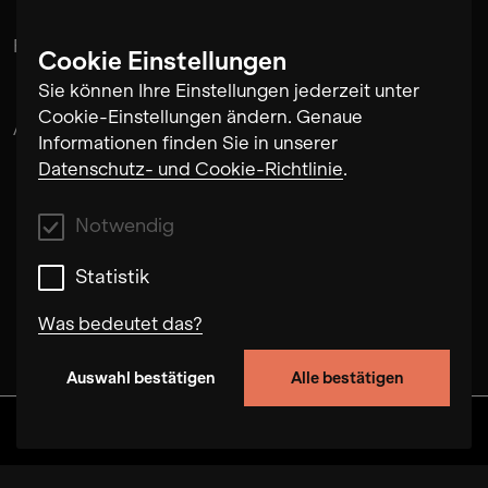
Flora
Cookie Einstellungen
Sie können Ihre Einstellungen jederzeit unter
Cookie-Einstellungen ändern. Genaue
Alex Musatov
Informationen finden Sie in unserer
Datenschutz- und Cookie-Richtlinie
.
Notwendig
Statistik
Was bedeutet das?
Auswahl bestätigen
Alle bestätigen
Notwendig
Mit diesen Cookies können wir durch Tracken
Discover
Alben
Artists
Videos
von Nutzerverhalten auf dieser Website die
Funktionalität der Seite verbessern. In einigen