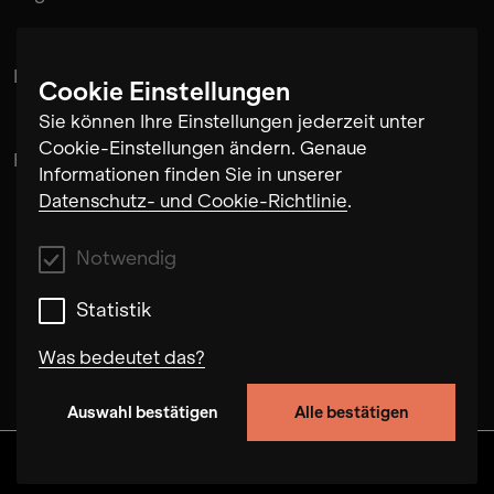
La familia Villareal
Cookie Einstellungen
Sie können Ihre Einstellungen jederzeit unter
Cookie-Einstellungen ändern. Genaue
Flora
Informationen finden Sie in unserer
Datenschutz- und Cookie-Richtlinie
.
Notwendig
Statistik
Was bedeutet das?
Auswahl bestätigen
Alle bestätigen
Notwendig
Mit diesen Cookies können wir durch Tracken
Discover
Alben
Artists
Videos