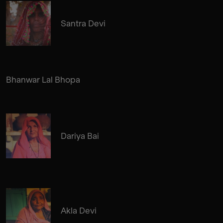
Santra Devi
Bhanwar Lal Bhopa
Dariya Bai
Akla Devi