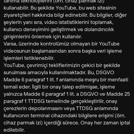
tanıma teknolojilerini (örn. cihaz parmak izi)
kullanabilir. Bu şekilde YouTube, bu web sitesinin
ziyaretçileri hakkında bilgi edinebilir. Bu bilgiler, diğer
şeylerin yanı sıra, video istatistiklerini toplamak,
kullanıcı deneyimini geliştirmek ve dolandırıcılık
girişimlerini önlemek için kullanılır.
Varsa, üzerinde kontrolümüz olmayan bir YouTube
videosunun başlamasından sonra başka veri işleme
işlemleri tetiklenebilir.
YouTube, çevrimiçi tekliflerimizin çekici bir şekilde
sunulması amacıyla kullanılmaktadır. Bu, DSGVO
Madde 6 paragraf 1 lit. f anlamında meşru bir menfaati
temsil eder. İlgili bir onay talep edilmişse, işleme
yalnızca Madde 6 paragraf 1 lit. a DSGVO ve Madde 25
paragraf 1 TTDSG temelinde gerçekleştirilir, onay
çerezlerin depolanmasını veya TTDSG anlamında
kullanıcının terminal cihazındaki bilgilere erişimi (örn.
cihaz parmak izi) içerdiği sürece. Onay her zaman iptal
edilebilir.