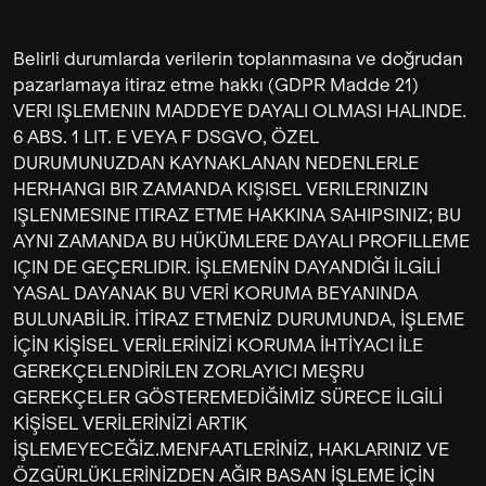
Belirli durumlarda verilerin toplanmasına ve doğrudan
pazarlamaya itiraz etme hakkı (GDPR Madde 21)
VERI IŞLEMENIN MADDEYE DAYALI OLMASI HALINDE.
6 ABS. 1 LIT. E VEYA F DSGVO, ÖZEL
DURUMUNUZDAN KAYNAKLANAN NEDENLERLE
HERHANGI BIR ZAMANDA KIŞISEL VERILERINIZIN
IŞLENMESINE ITIRAZ ETME HAKKINA SAHIPSINIZ; BU
AYNI ZAMANDA BU HÜKÜMLERE DAYALI PROFILLEME
IÇIN DE GEÇERLIDIR. İŞLEMENİN DAYANDIĞI İLGİLİ
YASAL DAYANAK BU VERİ KORUMA BEYANINDA
BULUNABİLİR. İTİRAZ ETMENİZ DURUMUNDA, İŞLEME
İÇİN KİŞİSEL VERİLERİNİZİ KORUMA İHTİYACI İLE
GEREKÇELENDİRİLEN ZORLAYICI MEŞRU
GEREKÇELER GÖSTEREMEDİĞİMİZ SÜRECE İLGİLİ
KİŞİSEL VERİLERİNİZİ ARTIK
İŞLEMEYECEĞİZ.MENFAATLERİNİZ, HAKLARINIZ VE
ÖZGÜRLÜKLERİNİZDEN AĞIR BASAN İŞLEME İÇİN