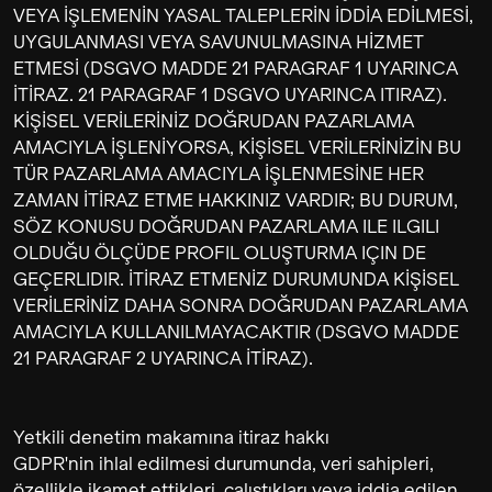
VEYA İŞLEMENİN YASAL TALEPLERİN İDDİA EDİLMESİ,
UYGULANMASI VEYA SAVUNULMASINA HİZMET
ETMESİ (DSGVO MADDE 21 PARAGRAF 1 UYARINCA
İTİRAZ. 21 PARAGRAF 1 DSGVO UYARINCA ITIRAZ).
KİŞİSEL VERİLERİNİZ DOĞRUDAN PAZARLAMA
AMACIYLA İŞLENİYORSA, KİŞİSEL VERİLERİNİZİN BU
TÜR PAZARLAMA AMACIYLA İŞLENMESİNE HER
ZAMAN İTİRAZ ETME HAKKINIZ VARDIR; BU DURUM,
SÖZ KONUSU DOĞRUDAN PAZARLAMA ILE ILGILI
OLDUĞU ÖLÇÜDE PROFIL OLUŞTURMA IÇIN DE
GEÇERLIDIR. İTİRAZ ETMENİZ DURUMUNDA KİŞİSEL
VERİLERİNİZ DAHA SONRA DOĞRUDAN PAZARLAMA
AMACIYLA KULLANILMAYACAKTIR (DSGVO MADDE
21 PARAGRAF 2 UYARINCA İTİRAZ).
Yetkili denetim makamına itiraz hakkı
GDPR'nin ihlal edilmesi durumunda, veri sahipleri,
özellikle ikamet ettikleri, çalıştıkları veya iddia edilen