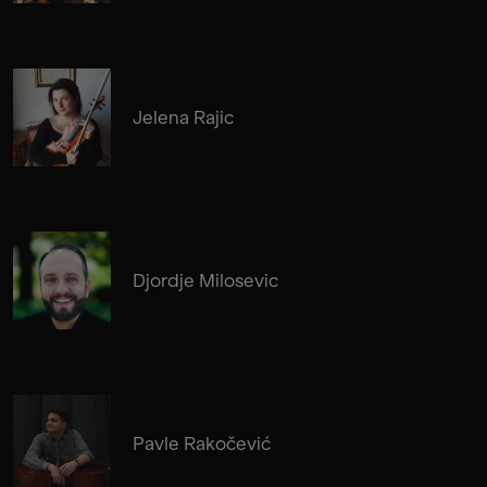
Jelena Rajic
Djordje Milosevic
Pavle Rakočević