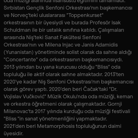
oda müziği alanında lisansüstü eğitimini tamamladı.
Sırbistan Gençlik Senfoni Orkestrası'nın başkemancısı
ve Norveç'teki uluslararası "Toppenkurset"
orkestrasının bir üyesiydi ve burada Profesör Isak
Schuldman ile bir ustalık sınıfına katıldı. Çalışmaları
sırasında Niş'teki Sanat Fakültesi Senfoni
Orkestrası'nın ve Milena Injac ve Janis Adamidis
(Yunanistan) yönetiminde solist olarak da sahne aldığı
"Concertante" oda orkestrasının başkemancısıydı.
2013 yılından bu yana kurucusu olduğu "Bliss" oda
topluluğu ile aktif olarak sahne almaktadır. 2013'ten
2020'ye kadar Niş Senfoni Orkestrası'nın başkemancısı
olarak görev yaptı. 2020'den beri Čačak'taki "Dr.
Vojislav Vučković" Müzik Okulu'nda oda müziği, keman
ve orkestra öğretmeni olarak çalışmaktadır. Gornji
Milanovac'ta 2017 yılında kurduğu oda müziği festivali
"Bliss "in sanat yönetmenliğini yapmaktadır.
2021'den beri Metamorphosis topluluğunun daimi
üyesidir.