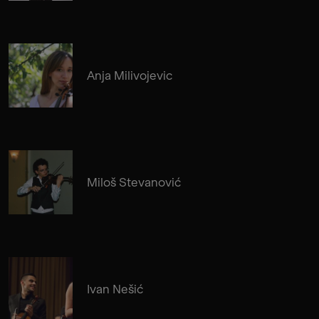
Anja Milivojevic
Miloš Stevanović
Ivan Nešić