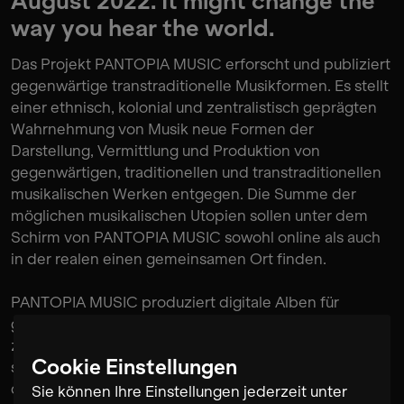
August 2022. It might change the
way you hear the world.
Das Projekt PANTOPIA MUSIC erforscht und publiziert
gegenwärtige transtraditionelle Musikformen. Es stellt
einer ethnisch, kolonial und zentralistisch geprägten
Wahrnehmung von Musik neue Formen der
Darstellung, Vermittlung und Produktion von
gegenwärtigen, traditionellen und transtraditionellen
musikalischen Werken entgegen. Die Summe der
möglichen musikalischen Utopien sollen unter dem
Schirm von PANTOPIA MUSIC sowohl online als auch
in der realen einen gemeinsamen Ort finden.
PANTOPIA MUSIC produziert digitale Alben für
globale Musik der Gegenwart und rahmt diese mit
zahlreichen Medien digital ein. Präsentiert werden
Cookie Einstellungen
sowohl Archivmaterialien als auch Neukompositionen,
die im Zusammenhang mit dem Projekt entstehen.
Sie können Ihre Einstellungen jederzeit unter