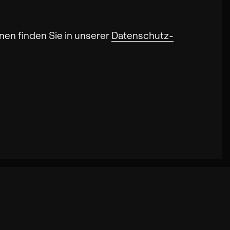
nen finden Sie in unserer
Datenschutz-
onalität der Seite verbessern. In einigen
iten können. Außerdem können deine
ookies kann zu schlecht ausgewählten
kies die Geschwindigkeit erhöht, mit der