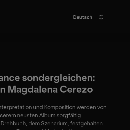
Deutsch
English
KI Übersetzung
Turkish
Spanish
Japanese
ance sondergleichen:
Ukrainian
on Magdalena Cerezo
Italian
French
nterpretation und Komposition werden von
Chinese
serem neusten Album sorgfältig
m Drehbuch, dem Szenarium, festgehalten.