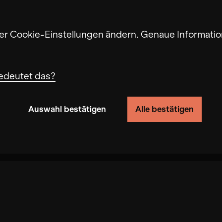
ter Cookie-Einstellungen ändern. Genaue Informatio
edeutet das?
Auswahl bestätigen
Alle bestätigen
n von Nutzerverhalten auf dieser Website die Funkti
ndigkeit erhöht, mit der wir deine Anfrage bearbe
eite gespeichert werden. Das Deaktivieren dieser C
fbau führen. In einigen Fällen wird durch die Coo