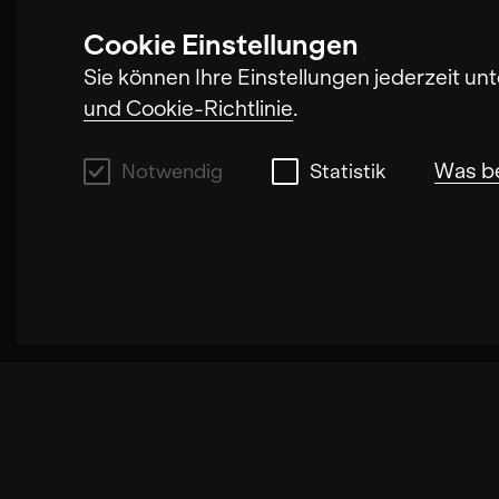
Cookie Einstellungen
Sie können Ihre Einstellungen jederzeit un
und Cookie-Richtlinie
.
Was b
Notwendig
Statistik
Notwendig
Mit diesen Cookies können wir durch Tracke
Fällen wird durch die Cookies die Geschwi
ausgewählten Einstellungen auf unserer S
Empfehlungen und einem langsamen Seitenau
wir deine Anfrage bearbeiten können.