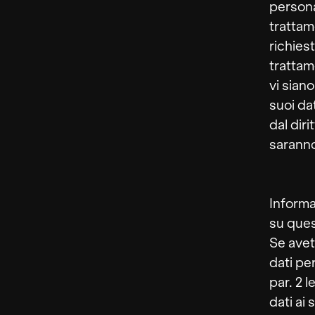
persona
trattam
richies
trattam
vi sian
suoi da
dal diri
saranno
Informa
su ques
Se avet
dati per
par. 2 
dati ai