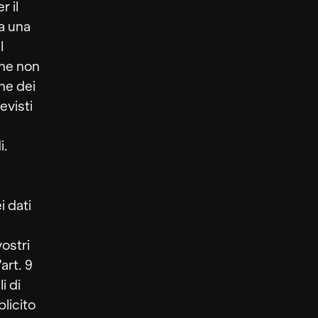
r il
ta una
l
che non
one dei
evisti
i.
i dati
ostri
art. 9
i di
plicito