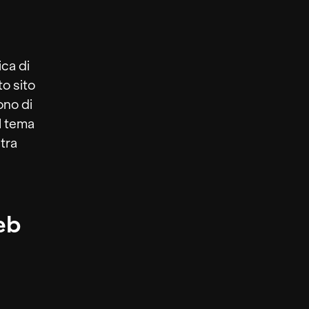
ca di
to sito
ono di
l tema
stra
eb