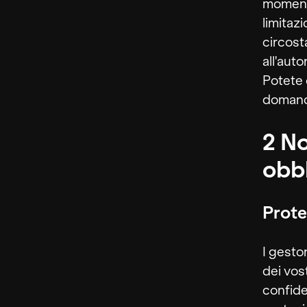
momento
limitaz
circost
all'aut
Potete 
domande
2 No
obbl
Prote
I gesto
dei vost
confide