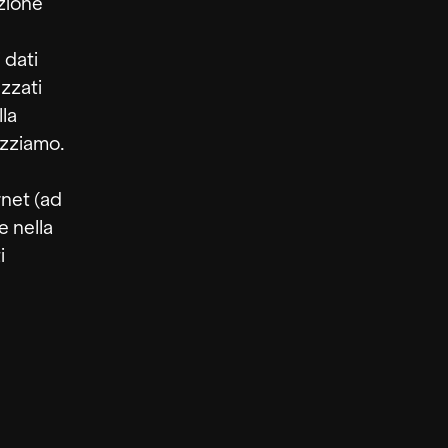
ezione
 dati
izzati
la
izziamo.
rnet (ad
 nella
i