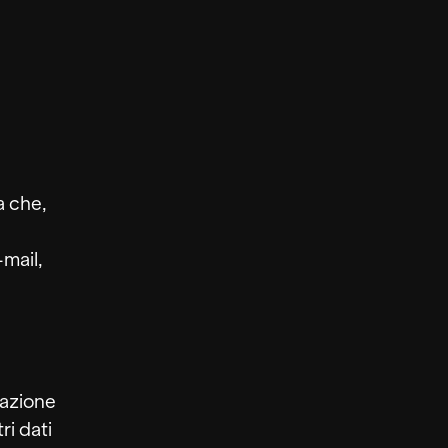
a che,
-mail,
vazione
ri dati