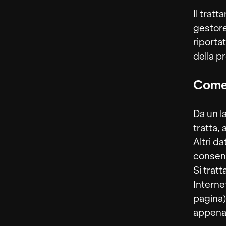
Il trat
gestore
riportat
della p
Come 
Da un la
tratta, 
Altri d
consens
Si trat
Interne
pagina)
appena 