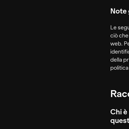
Note 
Le segu
ciò che
web. Pe
identif
della pr
politic
Racc
Chi è
quest