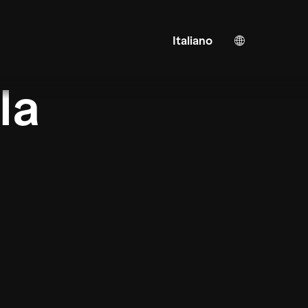
Italiano
Tedesco
Inglese
la
Traduzione AI
Turco
Spagnolo
Cinese
Giapponese
Ucraino
Francese