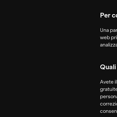
Per co
Una par
web priv
analizz
Quali 
Avete i
gratuite
personal
correzio
consens