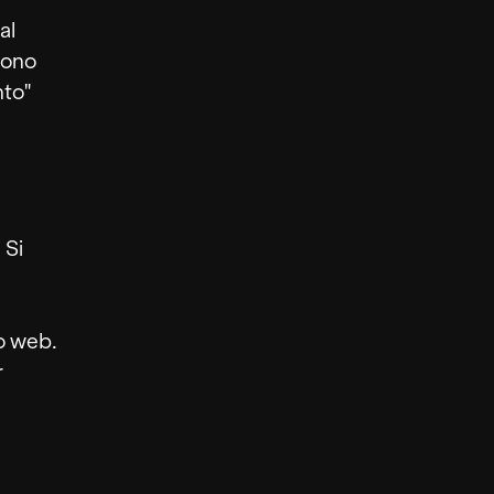
al
sono
nto"
 Si
to web.
r
n