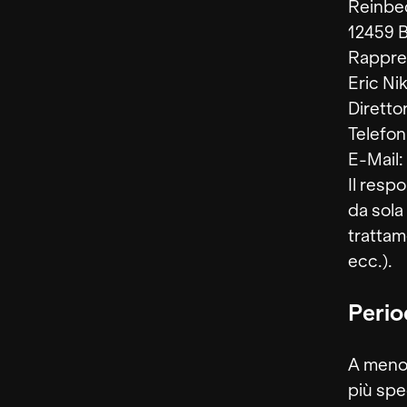
Reinbe
12459 B
Rappre
Eric N
Diretto
Telefon
E-Mail
Il resp
da sola 
trattam
ecc.).
Perio
A meno 
più spec