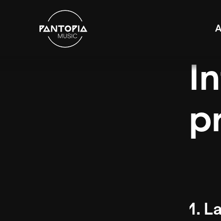
A
I
p
1. L