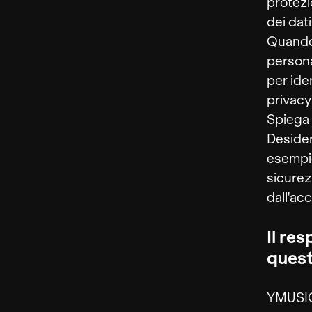
protezi
dei dati
Quando 
persona
per ide
privacy
Spiega 
Desider
esempio
sicurez
dall'acc
Il re
quest
YMUSI