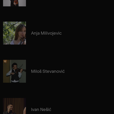
Anja Milivojevic
Miloš Stevanović
Ivan Nešić