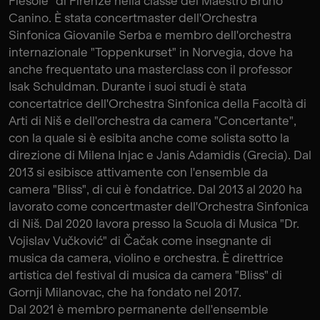
Fiesole" di Firenze nella classe del Maestro Bruno
Canino. È stata concertmaster dell'Orchestra
Sinfonica Giovanile Serba e membro dell'orchestra
internazionale "Toppenkurset" in Norvegia, dove ha
anche frequentato una masterclass con il professor
Isak Schuldman. Durante i suoi studi è stata
concertatrice dell'Orchestra Sinfonica della Facoltà di
Arti di Niš e dell'orchestra da camera "Concertante",
con la quale si è esibita anche come solista sotto la
direzione di Milena Injac e Janis Adamidis (Grecia). Dal
2013 si esibisce attivamente con l'ensemble da
camera "Bliss", di cui è fondatrice. Dal 2013 al 2020 ha
lavorato come concertmaster dell'Orchestra Sinfonica
di Niš. Dal 2020 lavora presso la Scuola di Musica "Dr.
Vojislav Vučković" di Čačak come insegnante di
musica da camera, violino e orchestra. È direttrice
artistica del festival di musica da camera "Bliss" di
Gornji Milanovac, che ha fondato nel 2017.
Dal 2021 è membro permanente dell'ensemble