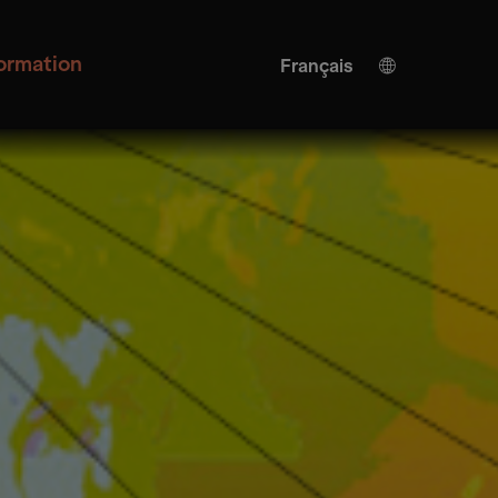
formation
Français
Allemand
Anglais
Traduction de l'IA
Espagnol
Italienne
Ukrainien
Japonais
Chinois
Turkish