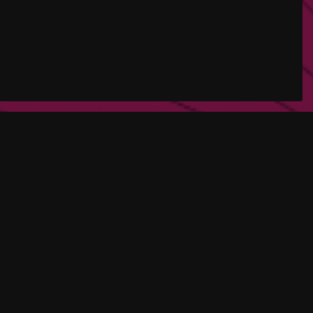
s utilisateurs sur ce site. Dans certains
mande. De plus, les paramètres que tu as
er des recommandations mal choisies et un
ous pouvons traiter ta demande.
b en collectant et en analysant de manière
n
erten
en in
m