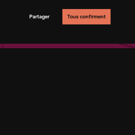
Partager
Tous confirment
fonctionnalité du site en suivant le comportement de
er la vitesse à laquelle nous pouvons traiter ta de
 site. La désactivation de ces cookies peut entraîn
as, les cookies augmentent la vitesse à laquelle n
nt les visiteurs* interagissent avec notre site we
en zahlreichen Alben, die ein globales Netzwerk a
rtement.
:innen für unsere Plattform produziert hat, begeist
che Live-Aufführungen der involvierten Künstler:inn
utschland ein diverses Publikum. Als letzte große
altung in diesem Jahr, laden wir gemeinsam mit de