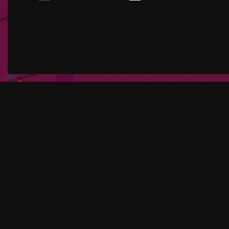
Statistiques
Ces cookies nous permettent d'améliorer la 
cas, les cookies nous permettent d'augment
choisis peuvent être enregistrés sur notre
chargement lent des pages. Dans certains c
Qu'est-ce que cela signifie ?
Ces cookies nous aident à comprendre comme
Neben d
anonyme des informations sur leur compo
Kurator
zahlrei
ganz De
Veranst