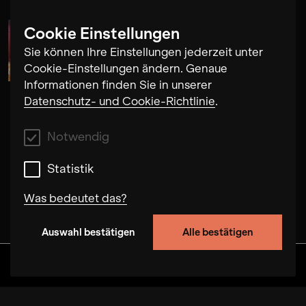
Cookie Einstellungen
Edgar Molina
Sie können Ihre Einstellungen jederzeit unter
Cookie-Einstellungen ändern. Genaue
Informationen finden Sie in unserer
Datenschutz- und Cookie-Richtlinie
.
Notwendig
Statistik
Was bedeutet das?
Auswahl bestätigen
Alle bestätigen
Notwendig
Mit diesen Cookies können wir durch Tracken
Discover
Alben
Artists
Videos
von Nutzerverhalten auf dieser Website die
Funktionalität der Seite verbessern. In einigen