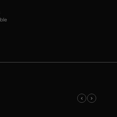
c
ble