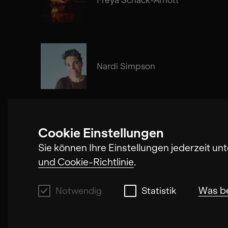
Nardi Simpson
Cookie Einstellungen
Hollis Taylor
Sie können Ihre Einstellungen jederzeit un
und Cookie-Richtlinie
.
Was b
Notwendig
Statistik