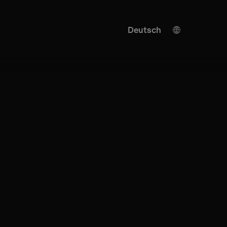
Deutsch
Ukrainian
English
KI Übersetzung
Turkish
Spanish
Italian
French
Japanese
Chinese