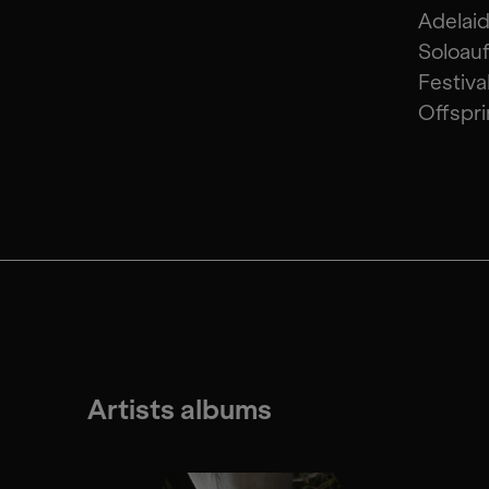
Adelai
Soloau
Festiva
Offspri
Artists albums