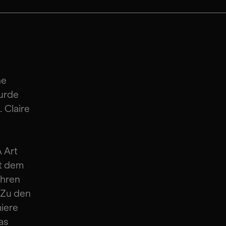
he
urde
 Claire
A Art
t dem
ihren
 Zu den
iere
as