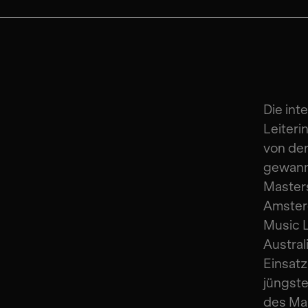
Die int
Leiter
von der
gewann
Master
Amsterd
Music 
Austral
Einsatz
jüngste
des Ma