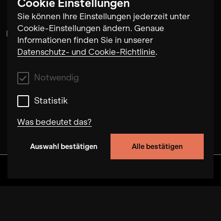
Cookie Einstellungen
Sie können Ihre Einstellungen jederzeit unter
Cookie-Einstellungen ändern. Genaue
Natalia Pschenitschnikova
Informationen finden Sie in unserer
Datenschutz- und Cookie-Richtlinie
.
Notwendig
Statistik
Was bedeutet das?
Auswahl bestätigen
Alle bestätigen
Notwendig
Mit diesen Cookies können wir durch Tracken
Discover
Alben
Artists
Videos
von Nutzerverhalten auf dieser Website die
Funktionalität der Seite verbessern. In einigen
Fällen wird durch die Cookies die
Geschwindigkeit erhöht, mit der wir deine