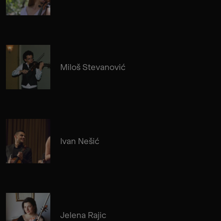
Miloš Stevanović
Ivan Nešić
Jelena Rajic