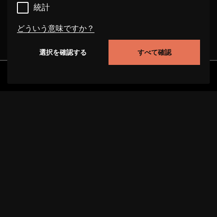
統計
どういう意味ですか？
選択を確認する
すべて確認
必要
これらのクッキーは、このウェブサイト上でのユー
発見
アルバム
アーティスト
ビデオ
ザーの行動を追跡することにより、サイトの機能性
を向上させることができます。場合によっては、ク
ッキーはお客様のリクエストを処理する速度を向上
させます。また、お客様が選択した設定が当サイト
に保存される場合があります。これらのクッキーを
無効にすると、選択された推奨事項が正しく表示さ
れず、ページの読み込みが遅くなることがありま
プロジェクトについて
サポート
データ保護
す。場合によっては、クッキーはお客様のリクエス
トを処理する速度を向上させます。
インプリント