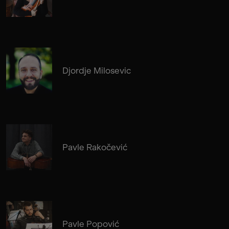
Djordje Milosevic
Pavle Rakočević
Pavle Popović